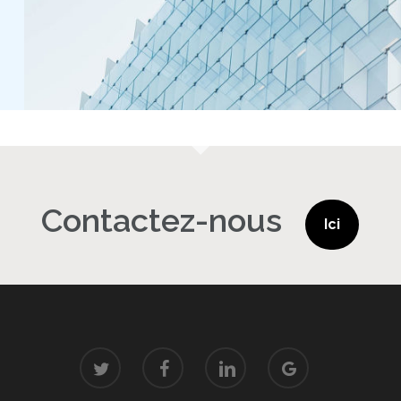
Contactez-nous
Ici
twitter
facebook
linkedin
google-
plus