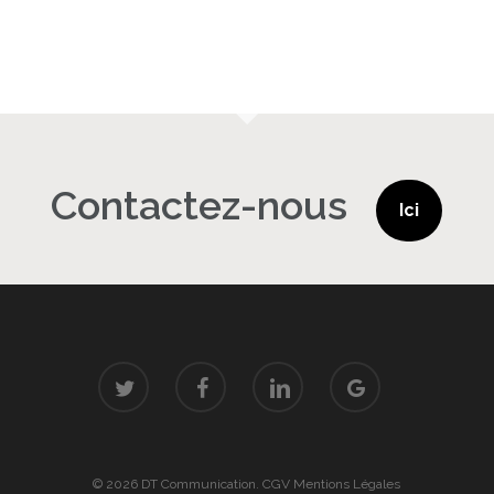
Contactez-nous
Ici
twitter
facebook
linkedin
google-
plus
© 2026 DT Communication.
CGV
Mentions Légales