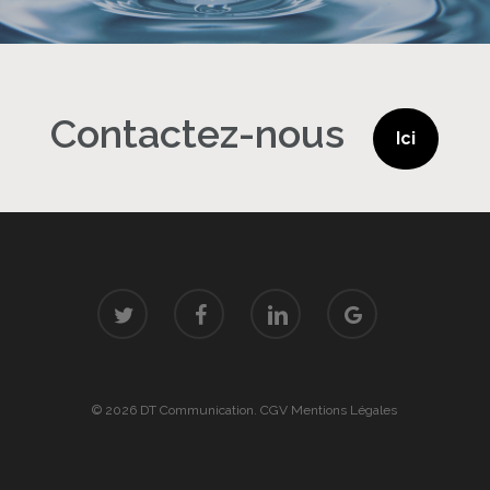
Contactez-nous
Ici
twitter
facebook
linkedin
google-
plus
© 2026 DT Communication.
CGV
Mentions Légales