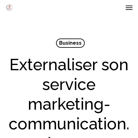
Men
Skip
Menu
to
main
content
Business
Externaliser son
service
marketing-
communication.