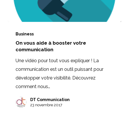
On
vous
Business
On vous aide à booster votre
aide
communication
à
booster
Une vidéo pour tout vous expliquer ! La
votre
communication est un outil puissant pour
communication
développer votre visibilité. Découvrez
comment nous…
DT Communication
23 novembre 2017