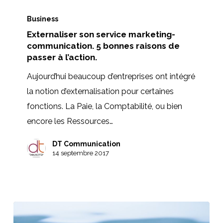
Externaliser
son
Business
Externaliser son service marketing-
service
communication. 5 bonnes raisons de
marketing-
passer à l’action.
communication.
Aujourd’hui beaucoup d’entreprises ont intégré
5
la notion d’externalisation pour certaines
bonnes
fonctions. La Paie, la Comptabilité, ou bien
raisons
encore les Ressources…
de
passer
DT Communication
à
14 septembre 2017
l’action.