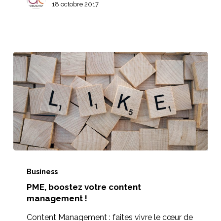
18 octobre 2017
PME,
boostez
Business
PME, boostez votre content
votre
management !
content
management
Content Management : faites vivre le cœur de