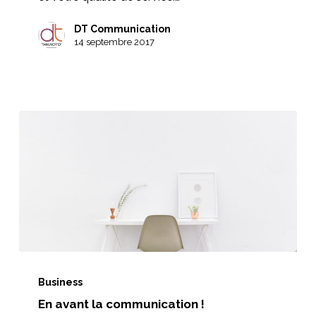
DT Communication
14 septembre 2017
En
avant
Business
En avant la communication !
la