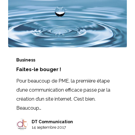
Faites-
le
Business
Faites-le bouger !
bouger
!
Pour beaucoup de PME, la première étape
d’une communication efficace passe par la
création d’un site internet. C’est bien.
Beaucoup…
DT Communication
14 septembre 2017