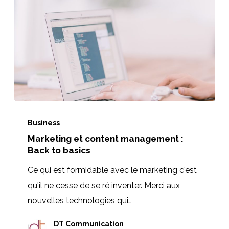
Marketing
et
Business
Marketing et content management :
content
Back to basics
management
:
Ce qui est formidable avec le marketing c'est
Back
qu'il ne cesse de se ré inventer. Merci aux
to
nouvelles technologies qui…
basics
DT Communication